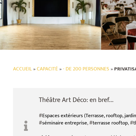
ACCUEIL
»
CAPACITÉ
»
- DE 200 PERSONNES
»
PRIVATIS
Théâtre Art Déco: en bref...
#
Espaces extérieurs (Terrasse, rooftop, jardin,
#
séminaire entreprise
, #
terrasse rooftop
, #
t