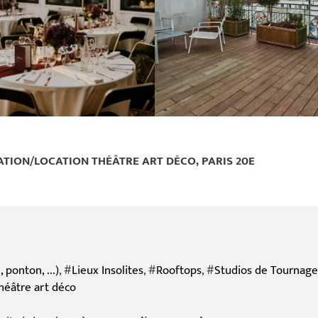
ATION/LOCATION THÉÂTRE ART DÉCO, PARIS 20E
 ponton, ...)
, #
Lieux Insolites
, #
Rooftops
, #
Studios de Tournage
héâtre art déco