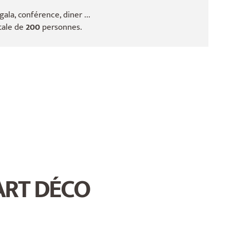
la, conférence, diner ...
otale de
200
personnes.
ART DÉCO