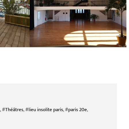
, #
Théâtres
, #
lieu insolite paris
, #
paris 20e
,