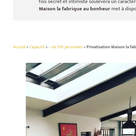
fois secret et intimiste soulèvera un caractèr
Maison la fabrique au bonheur
met à dispo
Accueil
»
Capacité
»
– de 100 personnes
»
Privatisation Maison la fa