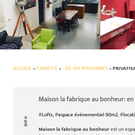
ACCUEIL
»
CAPACITÉ
»
- DE 100 PERSONNES
»
PRIVATIS
Maison la fabrique au bonheur: en b
#
Lofts
, #
espace événementiel 90m2
, #
locati
Maison la fabrique au bonheur
est un espa