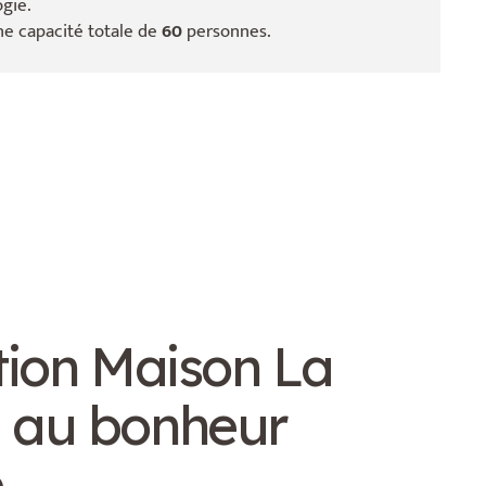
ogie.
une capacité totale de
60
personnes.
tion Maison La
 au bonheur
e