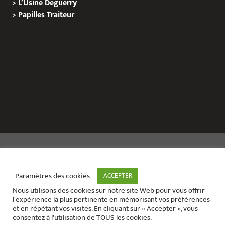
>
L’Usine Deguerry
>
Papilles
Traiteur
Copyright © 2020 Le Site de L’Evenementiel
Paramètres des cookies
ACCEPTER
Nous utilisons des cookies sur notre site Web pour vous offrir
Le site de l’évènementiel contact :
01 42 71 40 79
l'expérience la plus pertinente en mémorisant vos préférences
Contact mail:
contact@areabox.fr
et en répétant vos visites. En cliquant sur « Accepter », vous
consentez à l'utilisation de TOUS les cookies.