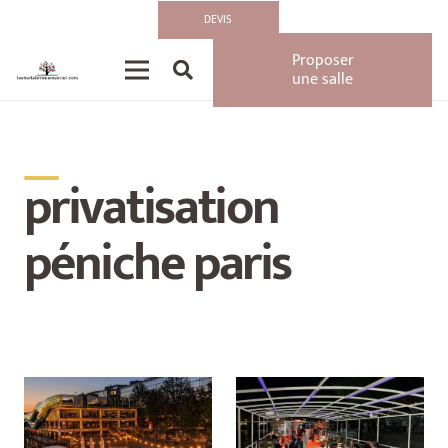
DEVIS
Proposer
une salle
__
privatisation
péniche paris