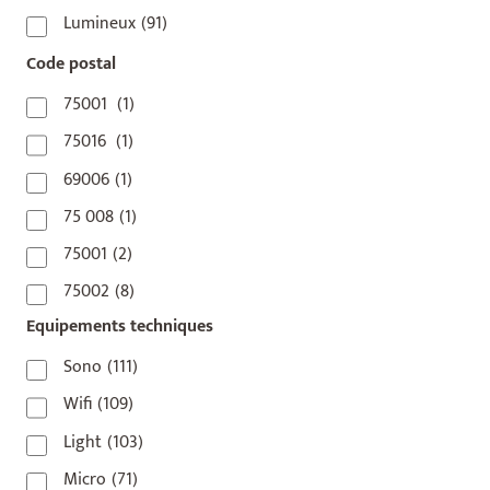
Lumineux
(91)
Code postal
75001
(1)
75016
(1)
69006
(1)
75 008
(1)
75001
(2)
75002
(8)
Equipements techniques
75003
(1)
75004
(2)
Sono
(111)
75006
(5)
Wifi
(109)
75007
(7)
Light
(103)
75008
(17)
Micro
(71)