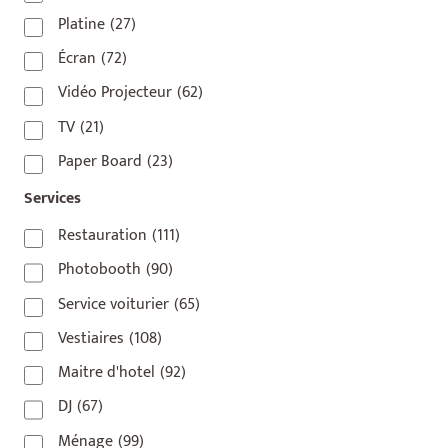
75009
(5)
Platine
(27)
75010
(9)
Écran
(72)
75011
(17)
Vidéo Projecteur
(62)
75012
(8)
TV
(21)
75013
(2)
Paper Board
(23)
75014
(1)
Services
75015
(3)
Restauration
(111)
75016
(14)
Photobooth
(90)
75017
(2)
Service voiturier
(65)
75018
(7)
Vestiaires
(108)
75019
(4)
Maitre d'hotel
(92)
75020
(1)
DJ
(67)
92110
(1)
Ménage
(99)