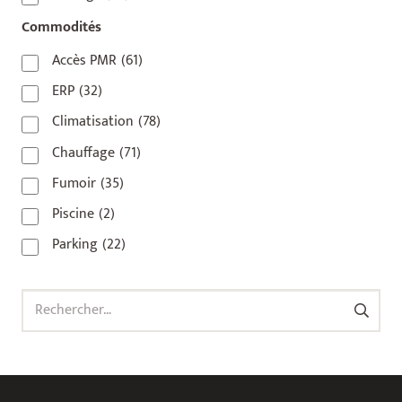
92800
(1)
Commodités
93
(1)
Accès PMR
(61)
93 420
(1)
ERP
(32)
93100
(1)
Climatisation
(78)
93200
(1)
Chauffage
(71)
93500
(1)
Fumoir
(35)
Piscine
(2)
Parking
(22)
Rechercher :