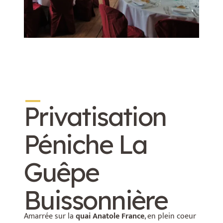
_
Privatisation
Péniche La
Guêpe
Buissonnière
Amarrée sur la
quai Anatole France
, en plein coeur