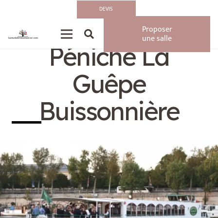
DEVIS
Privatisation
Proposer
une salle
Péniche La
Guêpe
Buissonnière