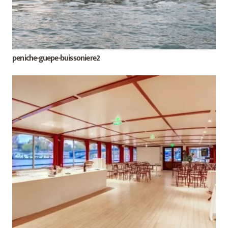
peniche-guepe-buissoniere2