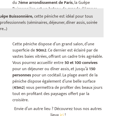
du
7ème arrondissement de Paris
, la Guêpe
Buissonnière est un bateau de grande élégance,
bénéficiant d’un très beau volume, un espace
Guêpe Buissonnière,
cette péniche est idéal pour tous
confortable et modulable, que vous pouvez
rofessionnels (séminaires, déjeuner, dîner assis, soirée
adapter facilement à différentes situations
ire…)
d’aménagement et de navigation.
Cette péniche dispose d’un grand salon, d’une
superficie de
90m2
. Ce dernier est éclairé par de
vastes baies vitrées, offrant un cadre très agréable.
Vous pourrez accueillir entre
50 et 100 convives
pour un déjeuner ou dîner assis, et jusqu’à
150
personnes
pour un cocktail. La plage avant de la
péniche dispose également d’une belle surface
(
45m2
) vous permettra de profiter des beaux jours
tout en profitant des paysages offert par la
croisière.
Envie d’un autre lieu ? Découvrez tous nos autres
lieux
ici
!