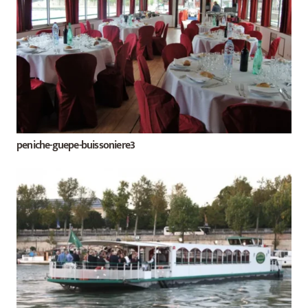
peniche-guepe-buissoniere3