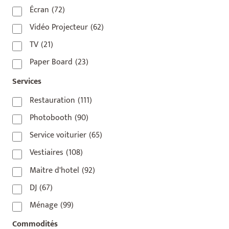
75010
(9)
Écran
(72)
75011
(17)
Vidéo Projecteur
(62)
75012
(8)
TV
(21)
75013
(2)
Paper Board
(23)
75014
(1)
Services
75015
(3)
Restauration
(111)
75016
(14)
Photobooth
(90)
75017
(2)
Service voiturier
(65)
75018
(7)
Vestiaires
(108)
75019
(4)
Maitre d'hotel
(92)
75020
(1)
DJ
(67)
92110
(1)
Ménage
(99)
92800
(1)
Commodités