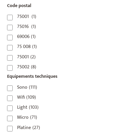
Code postal
75001
(1)
75016
(1)
69006
(1)
75 008
(1)
75001
(2)
75002
(8)
Equipements techniques
75003
(1)
75004
(2)
Sono
(111)
75006
(5)
Wifi
(109)
75007
(7)
Light
(103)
75008
(17)
Micro
(71)
75009
(5)
Platine
(27)