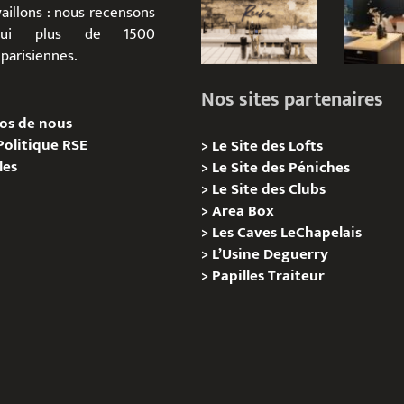
aillons : nous recensons
d’hui plus de 1500
parisiennes.
Nos sites partenaires
os de nous
Politique RSE
>
Le Site des Lofts
les
>
Le Site des Péniches
>
Le Site des Clubs
>
Area Box
>
Les Caves LeChapelais
>
L’Usine Deguerry
>
Papilles
Traiteur