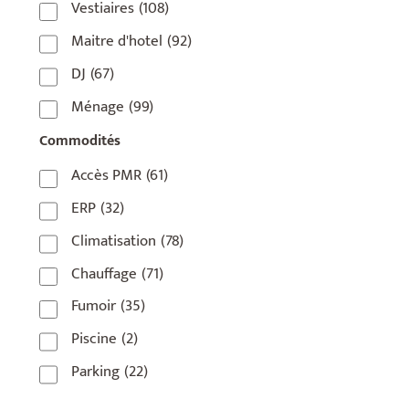
Vestiaires
(108)
75018
(7)
Maitre d'hotel
(92)
75019
(4)
DJ
(67)
75020
(1)
Ménage
(99)
92110
(1)
Commodités
92800
(1)
Accès PMR
(61)
93
(1)
ERP
(32)
93 420
(1)
Climatisation
(78)
93100
(1)
Chauffage
(71)
93200
(1)
Fumoir
(35)
93500
(1)
Piscine
(2)
Parking
(22)