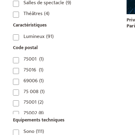
Salles de spectacle
(9)
Théâtres
(4)
Pri
Caractéristiques
Pari
Lumineux
(91)
Code postal
75001
(1)
75016
(1)
69006
(1)
75 008
(1)
75001
(2)
75002
(8)
Equipements techniques
75003
(1)
Sono
(111)
75004
(2)