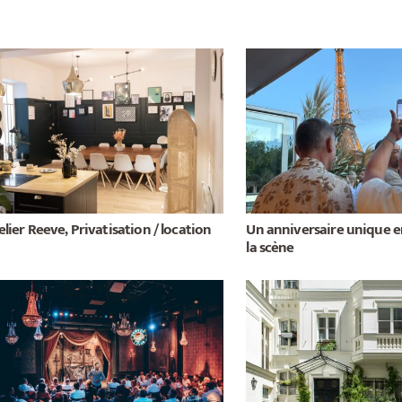
elier Reeve, Privatisation / location
Un anniversaire unique en
la scène