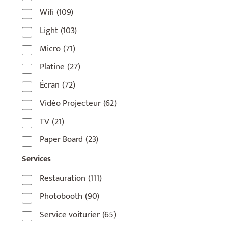
Wifi
(109)
75006
(5)
Light
(103)
75007
(7)
Micro
(71)
75008
(17)
Platine
(27)
75009
(5)
Écran
(72)
75010
(9)
Vidéo Projecteur
(62)
75011
(17)
TV
(21)
75012
(8)
Paper Board
(23)
75013
(2)
Services
75014
(1)
Restauration
(111)
75015
(3)
Photobooth
(90)
75016
(14)
Service voiturier
(65)
75017
(2)