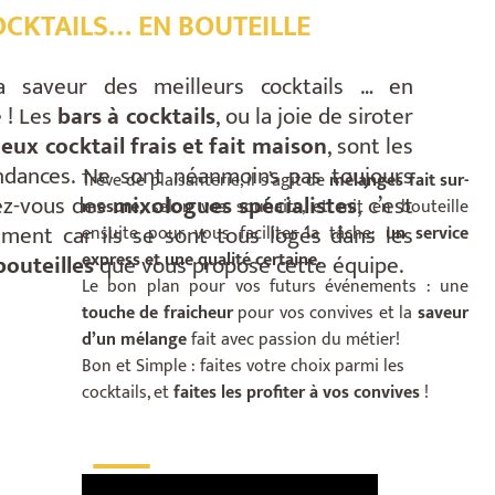
OCKTAILS… EN BOUTEILLE
a saveur des meilleurs cocktails … en
e ! Les
bars à cocktails
, ou la joie de siroter
ieux cocktail frais et fait maison
, sont les
endances. Ne sont néanmoins pas toujours
Trêve de plaisanterie, il s’agit de
mélanges fait sur-
ez-vous des
mixologues spécialistes
, c’est
mesure
, selon vos souhaits, et mit en bouteille
ment car ils se sont tous logés dans les
ensuite pour vous faciliter la tâche:
un service
express et une qualité certaine.
bouteilles
que vous propose cette équipe.
Le bon plan pour vos futurs événements : une
touche de fraicheur
pour vos convives et la
saveur
d’un mélange
fait avec passion du métier!
Bon et Simple : faites votre choix parmi les
cocktails, et
faites les profiter à vos convives
!
___