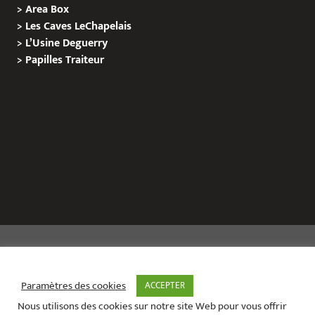
>
Area Box
>
Les Caves LeChapelais
>
L’Usine Deguerry
>
Papilles
Traiteur
Copyright © 2020 Le Site de L’Evenementiel
Paramètres des cookies
ACCEPTER
Nous utilisons des cookies sur notre site Web pour vous offrir
Le site de l’évènementiel contact :
01 42 71 40 79