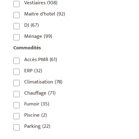
Vestiaires
(108)
75018
(7)
Maitre d'hotel
(92)
75019
(4)
DJ
(67)
75020
(1)
Ménage
(99)
92110
(1)
Commodités
92800
(1)
Accès PMR
(61)
93
(1)
ERP
(32)
93 420
(1)
Climatisation
(78)
93100
(1)
Chauffage
(71)
93200
(1)
Fumoir
(35)
93500
(1)
Piscine
(2)
Parking
(22)