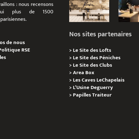
aillons : nous recensons
d’hui plus de 1500
parisiennes.
Nos sites partenaires
os de nous
Politique RSE
>
Le Site des Lofts
les
>
Le Site des Péniches
>
Le Site des Clubs
>
Area Box
>
Les Caves LeChapelais
>
L’Usine Deguerry
>
Papilles
Traiteur