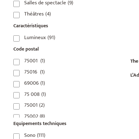
Salles de spectacle
(9)
Théâtres
(4)
Caractéristiques
Lumineux
(91)
Code postal
75001
(1)
The
75016
(1)
L’Ad
69006
(1)
75 008
(1)
75001
(2)
75002
(8)
Equipements techniques
75003
(1)
Sono
(111)
75004
(2)