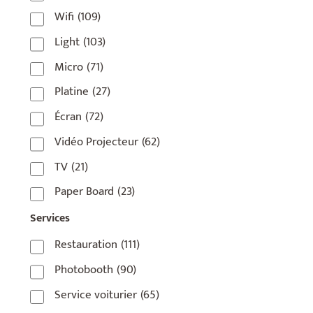
Wifi
(109)
75006
(5)
Light
(103)
75007
(7)
Micro
(71)
75008
(17)
Platine
(27)
75009
(5)
Écran
(72)
75010
(9)
Vidéo Projecteur
(62)
75011
(17)
TV
(21)
75012
(8)
Paper Board
(23)
75013
(2)
Services
75014
(1)
Restauration
(111)
75015
(3)
Photobooth
(90)
75016
(14)
Service voiturier
(65)
75017
(2)