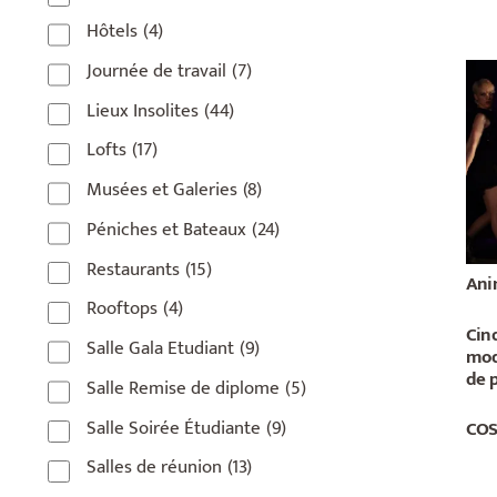
Hôtels
(4)
Journée de travail
(7)
Lieux Insolites
(44)
Lofts
(17)
Musées et Galeries
(8)
Péniches et Bateaux
(24)
Restaurants
(15)
Ani
Rooftops
(4)
Cin
Salle Gala Etudiant
(9)
mode
de 
Salle Remise de diplome
(5)
Salle Soirée Étudiante
(9)
COS 
Salles de réunion
(13)