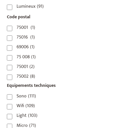
Lumineux
(91)
Code postal
75001
(1)
75016
(1)
69006
(1)
75 008
(1)
75001
(2)
75002
(8)
Equipements techniques
75003
(1)
75004
(2)
Sono
(111)
75006
(5)
Wifi
(109)
75007
(7)
Light
(103)
75008
(17)
Micro
(71)