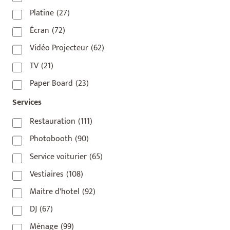
75009
(5)
Platine
(27)
75010
(9)
Écran
(72)
75011
(17)
Vidéo Projecteur
(62)
75012
(8)
TV
(21)
75013
(2)
Paper Board
(23)
75014
(1)
Services
75015
(3)
Restauration
(111)
75016
(14)
Photobooth
(90)
75017
(2)
Service voiturier
(65)
75018
(7)
Vestiaires
(108)
75019
(4)
Maitre d'hotel
(92)
75020
(1)
DJ
(67)
92110
(1)
Ménage
(99)