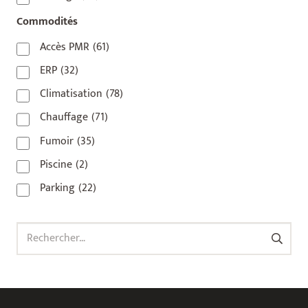
92800
(1)
Commodités
93
(1)
Accès PMR
(61)
93 420
(1)
ERP
(32)
93100
(1)
Climatisation
(78)
93200
(1)
Chauffage
(71)
93500
(1)
Fumoir
(35)
Piscine
(2)
Parking
(22)
Rechercher :